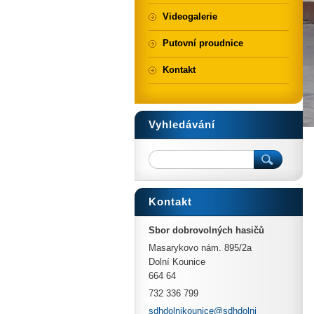
Videogalerie
Putovní proudnice
Kontakt
Vyhledávání
Kontakt
Sbor dobrovolných hasičů
Masarykovo nám. 895/2a
Dolní Kounice
664 64
732 336 799
sdhdolni
kounice@
sdhdolni