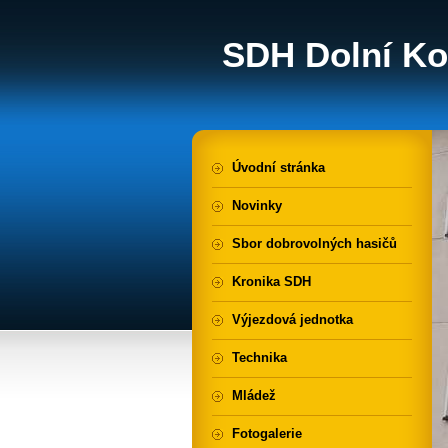
SDH Dolní Ko
Úvodní stránka
Novinky
Sbor dobrovolných hasičů
Kronika SDH
Výjezdová jednotka
Technika
Mládež
Fotogalerie