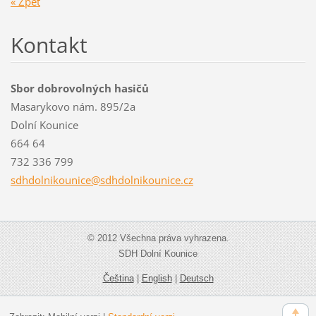
« Zpět
Kontakt
Sbor dobrovolných hasičů
Masarykovo nám. 895/2a
Dolní Kounice
664 64
732 336 799
sdhdolni
kounice@
sdhdolni
kounice.
cz
© 2012 Všechna práva vyhrazena.
SDH Dolní Kounice
Čeština
|
English
|
Deutsch