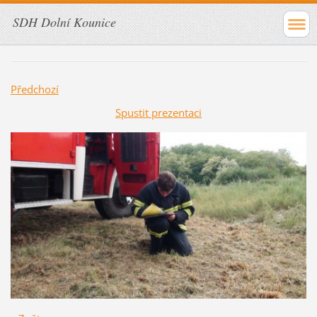
SDH Dolní Kounice
Předchozí
Spustit prezentaci