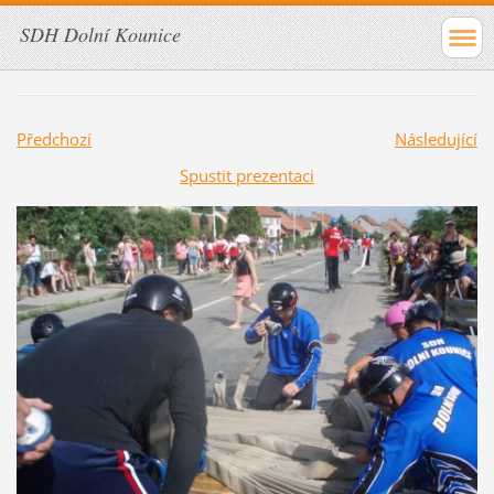
SDH Dolní Kounice
Předchozí
Následující
Spustit prezentaci