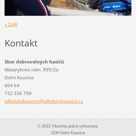
« Zpět
Kontakt
Sbor dobrovolných hasičů
Masarykovo nám. 895/2a
Dolní Kounice
664 64
732 336 799
sdhdolni
kounice@
sdhdolni
kounice.
cz
© 2012 Všechna práva vyhrazena.
SDH Dolní Kounice