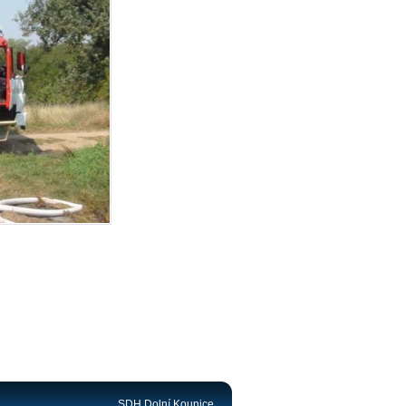
SDH Dolní Kounice