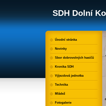
SDH Dolní Ko
Úvodní stránka
Novinky
Sbor dobrovolných hasičů
Kronika SDH
Výjezdová jednotka
Technika
Mládež
Fotogalerie