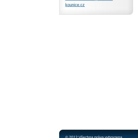
kounice.
cz
© 2012 Všechna práva vyhrazena.