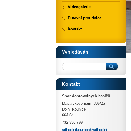
Videogalerie
Putovní proudnice
Kontakt
Vyhledávání
Kontakt
Sbor dobrovolných hasičů
Masarykovo nám. 895/2a
Dolní Kounice
664 64
732 336 799
sdhdolni
kounice@
sdhdolni