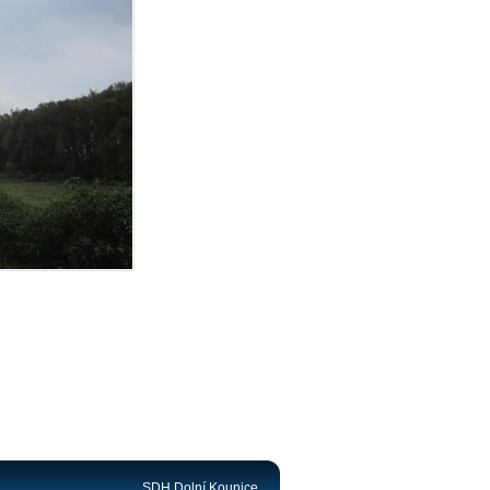
SDH Dolní Kounice