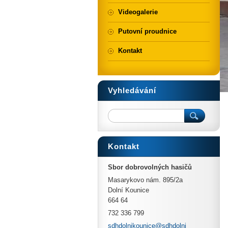
Videogalerie
Putovní proudnice
Kontakt
Vyhledávání
Kontakt
Sbor dobrovolných hasičů
Masarykovo nám. 895/2a
Dolní Kounice
664 64
732 336 799
sdhdolni
kounice@
sdhdolni