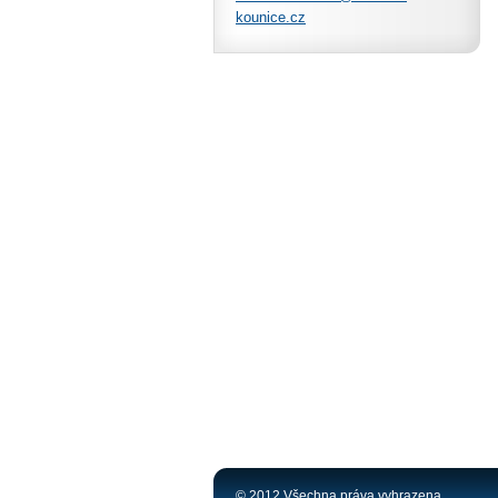
kounice.
cz
© 2012 Všechna práva vyhrazena.