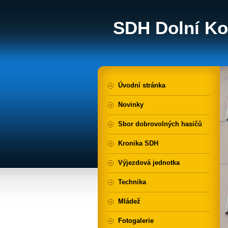
SDH Dolní Ko
Úvodní stránka
Novinky
Sbor dobrovolných hasičů
Kronika SDH
Výjezdová jednotka
Technika
Mládež
Fotogalerie