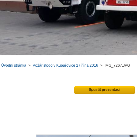
Úvodní stránka
>
Požár stodoly Kupařovice 27.října 2016
>
IMG_7267.JPG
Spustit prezentaci