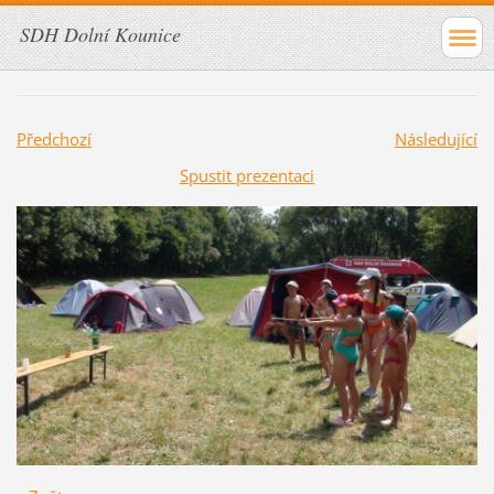
SDH Dolní Kounice
Předchozí
Následující
Spustit prezentaci