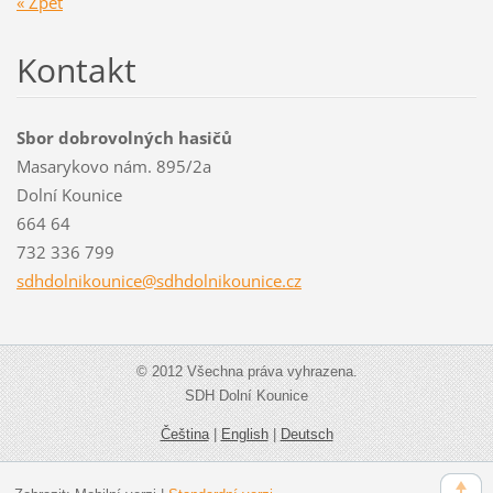
« Zpět
Kontakt
Sbor dobrovolných hasičů
Masarykovo nám. 895/2a
Dolní Kounice
664 64
732 336 799
sdhdolni
kounice@
sdhdolni
kounice.
cz
© 2012 Všechna práva vyhrazena.
SDH Dolní Kounice
Čeština
|
English
|
Deutsch