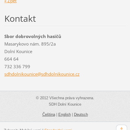
« Zpět
Kontakt
Sbor dobrovolných hasičů
Masarykovo nám. 895/2a
Dolní Kounice
664 64
732 336 799
sdhdolni
kounice@
sdhdolni
kounice.
cz
© 2012 Všechna práva vyhrazena.
SDH Dolní Kounice
Čeština
|
English
|
Deutsch