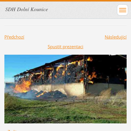
SDH Dolní Kounice
Předchozí
Následující
Spustit prezentaci