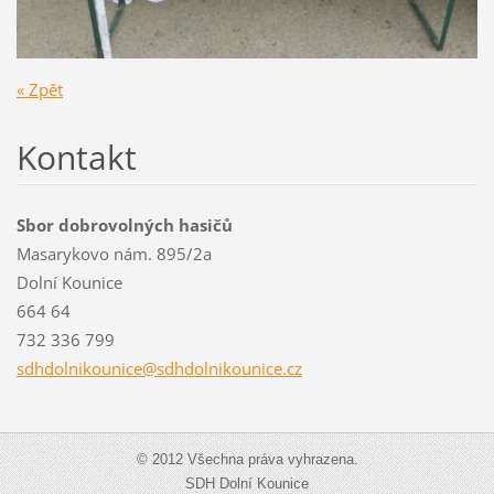
« Zpět
Kontakt
Sbor dobrovolných hasičů
Masarykovo nám. 895/2a
Dolní Kounice
664 64
732 336 799
sdhdolni
kounice@
sdhdolni
kounice.
cz
© 2012 Všechna práva vyhrazena.
SDH Dolní Kounice