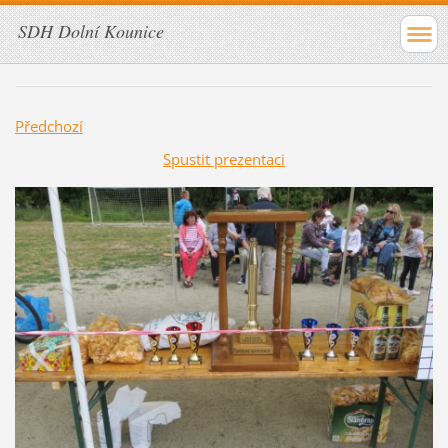
SDH Dolní Kounice
Předchozí
Spustit prezentaci