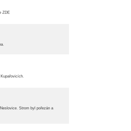
te ZDE
na.
 Kupařovicích.
Neslovice. Strom byl pořezán a