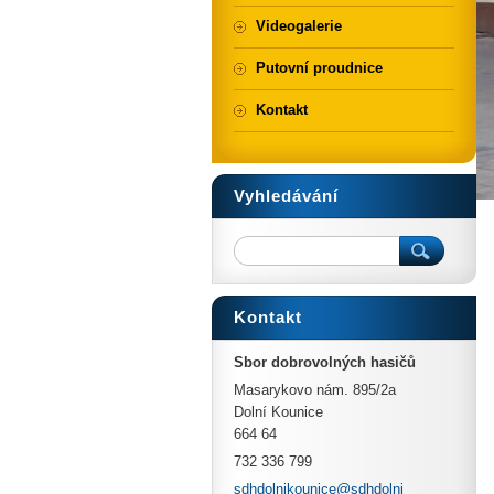
Videogalerie
Putovní proudnice
Kontakt
Vyhledávání
Kontakt
Sbor dobrovolných hasičů
Masarykovo nám. 895/2a
Dolní Kounice
664 64
732 336 799
sdhdolni
kounice@
sdhdolni