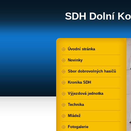
SDH Dolní Ko
Úvodní stránka
Novinky
Sbor dobrovolných hasičů
Kronika SDH
Výjezdová jednotka
Technika
Mládež
Fotogalerie