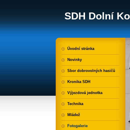
SDH Dolní Ko
Úvodní stránka
Novinky
Sbor dobrovolných hasičů
Kronika SDH
Výjezdová jednotka
Technika
Mládež
Fotogalerie