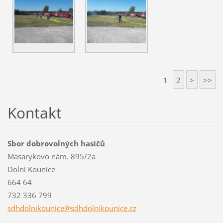
1
2
>
>>
Kontakt
Sbor dobrovolných hasičů
Masarykovo nám. 895/2a
Dolní Kounice
664 64
732 336 799
sdhdolni
kounice@
sdhdolni
kounice.
cz