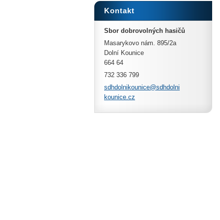
Kontakt
Sbor dobrovolných hasičů
Masarykovo nám. 895/2a
Dolní Kounice
664 64
732 336 799
sdhdolni
kounice@
sdhdolni
kounice.
cz