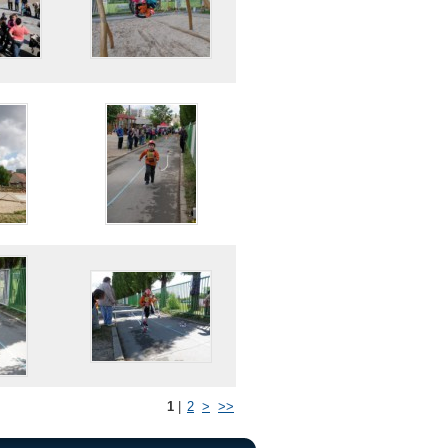
1
|
2
>
>>