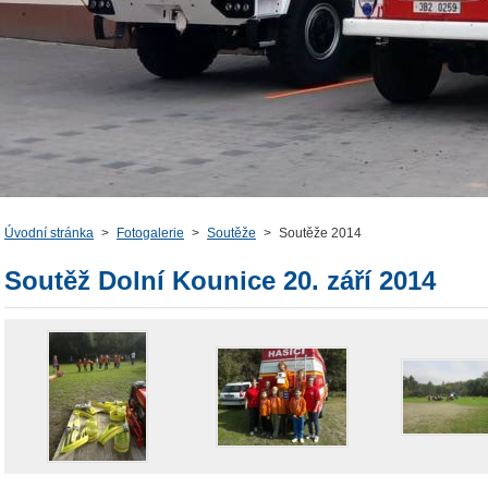
Úvodní stránka
>
Fotogalerie
>
Soutěže
>
Soutěže 2014
Soutěž Dolní Kounice 20. září 2014