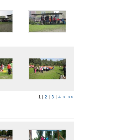
1
|
2
|
3
|
4
>
>>