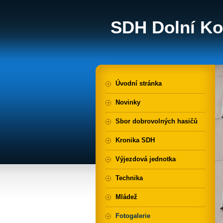
SDH Dolní Ko
Úvodní stránka
Novinky
Sbor dobrovolných hasičů
Kronika SDH
Výjezdová jednotka
Technika
Mládež
Fotogalerie