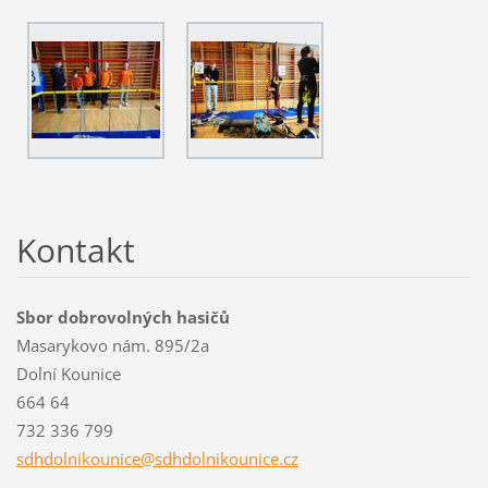
Kontakt
Sbor dobrovolných hasičů
Masarykovo nám. 895/2a
Dolní Kounice
664 64
732 336 799
sdhdolni
kounice@
sdhdolni
kounice.
cz