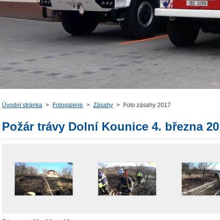
Úvodní stránka
>
Fotogalerie
>
Zásahy
>
Foto zásahy 2017
Požár trávy Dolní Kounice 4. března 2