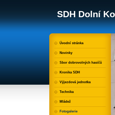
SDH Dolní Ko
Úvodní stránka
Novinky
Sbor dobrovolných hasičů
Kronika SDH
Výjezdová jednotka
Technika
Mládež
Fotogalerie