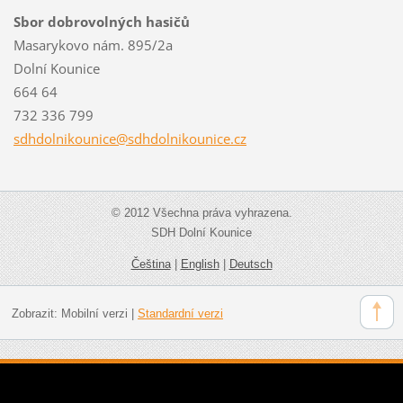
Sbor dobrovolných hasičů
Masarykovo nám. 895/2a
Dolní Kounice
664 64
732 336 799
sdhdolni
kounice@
sdhdolni
kounice.
cz
© 2012 Všechna práva vyhrazena.
SDH Dolní Kounice
Čeština
|
English
|
Deutsch
Zobrazit:
Mobilní verzi
|
Standardní verzi