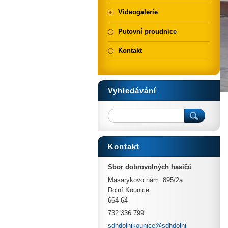
Videogalerie
Putovní proudnice
Kontakt
Vyhledávání
Kontakt
Sbor dobrovolných hasičů
Masarykovo nám. 895/2a
Dolní Kounice
664 64
732 336 799
sdhdolni
kounice@
sdhdolni