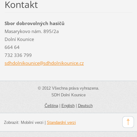
Kontakt
Sbor dobrovolných hasičů
Masarykovo nám. 895/2a
Dolní Kounice
664 64
732 336 799
sdhdolni
kounice@
sdhdolni
kounice.
cz
© 2012 Všechna práva vyhrazena.
SDH Dolní Kounice
Čeština
|
English
|
Deutsch
Zobrazit:
Mobilní verzi
|
Standardní verzi