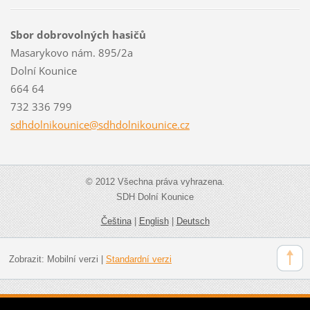
Sbor dobrovolných hasičů
Masarykovo nám. 895/2a
Dolní Kounice
664 64
732 336 799
sdhdolni
kounice@
sdhdolni
kounice.
cz
© 2012 Všechna práva vyhrazena.
SDH Dolní Kounice
Čeština
|
English
|
Deutsch
Zobrazit:
Mobilní verzi
|
Standardní verzi