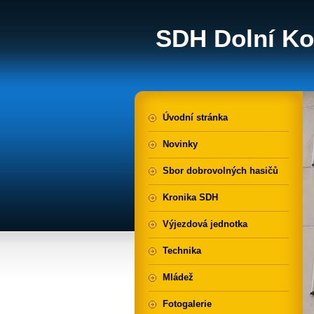
SDH Dolní Ko
Úvodní stránka
Novinky
Sbor dobrovolných hasičů
Kronika SDH
Výjezdová jednotka
Technika
Mládež
Fotogalerie