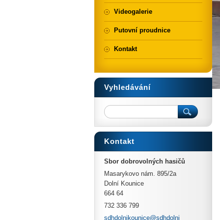
Videogalerie
Putovní proudnice
Kontakt
Vyhledávání
Kontakt
Sbor dobrovolných hasičů
Masarykovo nám. 895/2a
Dolní Kounice
664 64
732 336 799
sdhdolni
kounice@
sdhdolni