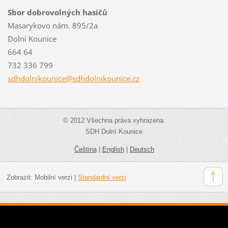
Sbor dobrovolných hasičů
Masarykovo nám. 895/2a
Dolní Kounice
664 64
732 336 799
sdhdolni
kounice@
sdhdolni
kounice.
cz
© 2012 Všechna práva vyhrazena.
SDH Dolní Kounice
Čeština
|
English
|
Deutsch
Zobrazit:
Mobilní verzi
|
Standardní verzi