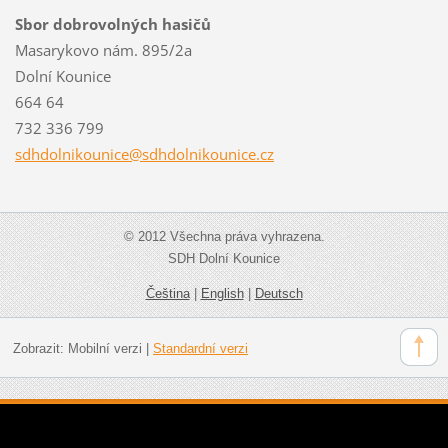
Sbor dobrovolných hasičů
Masarykovo nám. 895/2a
Dolní Kounice
664 64
732 336 799
sdhdolni
kounice@
sdhdolni
kounice.
cz
© 2012 Všechna práva vyhrazena.
SDH Dolní Kounice
Čeština
|
English
|
Deutsch
Zobrazit:
Mobilní verzi
|
Standardní verzi