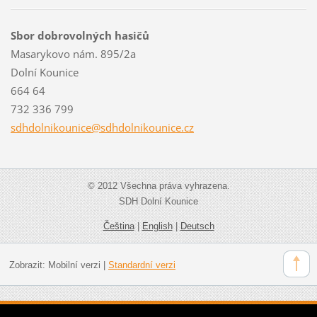
Sbor dobrovolných hasičů
Masarykovo nám. 895/2a
Dolní Kounice
664 64
732 336 799
sdhdolni
kounice@
sdhdolni
kounice.
cz
© 2012 Všechna práva vyhrazena.
SDH Dolní Kounice
Čeština
|
English
|
Deutsch
Zobrazit:
Mobilní verzi
|
Standardní verzi