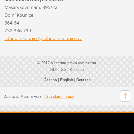
Masarykovo nám. 895/2a
Dolní Kounice
664 64
732 336 799
sdhdolni
kounice@
sdhdolni
kounice.
cz
© 2012 Všechna práva vyhrazena.
SDH Dolní Kounice
Čeština
|
English
|
Deutsch
Zobrazit:
Mobilní verzi
|
Standardní verzi