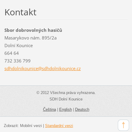
Kontakt
Sbor dobrovolných hasičů
Masarykovo nám. 895/2a
Dolní Kounice
664 64
732 336 799
sdhdolni
kounice@
sdhdolni
kounice.
cz
© 2012 Všechna práva vyhrazena.
SDH Dolní Kounice
Čeština
|
English
|
Deutsch
Zobrazit:
Mobilní verzi
|
Standardní verzi